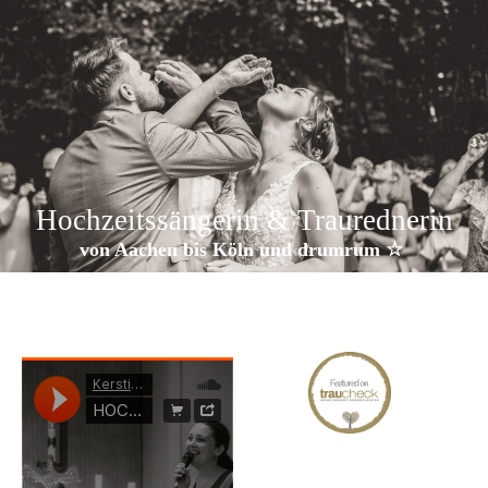
Hochzeitssängerin & Traurednerin
von Aachen bis Köln und drumrum ☆